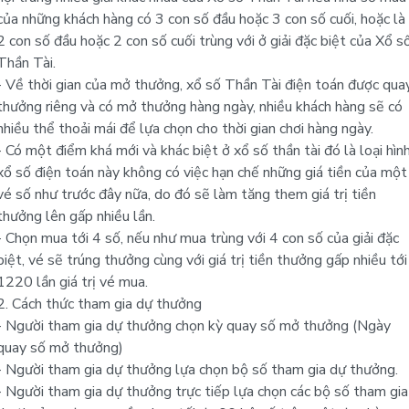
của những khách hàng có 3 con số đầu hoặc 3 con số cuối, hoặc là
2 con số đầu hoặc 2 con số cuối trùng với ở giải đặc biệt của Xổ s
Thần Tài.
- Về thời gian của mở thưởng, xổ số Thần Tài điện toán được qua
thưởng riêng và có mở thưởng hàng ngày, nhiều khách hàng sẽ có
nhiều thể thoải mái để lựa chọn cho thời gian chơi hàng ngày.
- Có một điểm khá mới và khác biệt ở xổ số thần tài đó là loại hìn
xổ số điện toán này không có việc hạn chế những giá tiền của một
vé số như trước đây nữa, do đó sẽ làm tăng them giá trị tiền
thưởng lên gấp nhiều lần.
- Chọn mua tới 4 số, nếu như mua trùng với 4 con số của giải đặc
biệt, vé sẽ trúng thưởng cùng với giá trị tiền thưởng gấp nhiều tới
1220 lần giá trị vé mua.
2. Cách thức tham gia dự thưởng
- Người tham gia dự thưởng chọn kỳ quay số mở thưởng (Ngày
quay số mở thưởng)
- Người tham gia dự thưởng lựa chọn bộ số tham gia dự thưởng.
- Người tham gia dự thưởng trực tiếp lựa chọn các bộ số tham gia