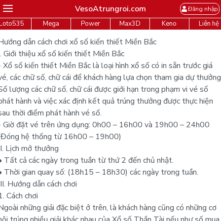
VesoAtrungroi.com
Đăng nhập
Loto535
Mega
Power
Max3D
Keno
Liên hệ
Hướng dẫn cách chơi xổ số kiến thiết Miền Bắc
I. Giới thiệu xổ số kiến thiết Miền Bắc
- Xổ số kiến thiết Miền Bắc là loại hình xổ số có in sẵn trước giá
vé, các chữ số, chữ cái để khách hàng lựa chọn tham gia dự thưởng
Số lượng các chữ số, chữ cái được giới hạn trong phạm vi vé số
phát hành và việc xác định kết quả trúng thưởng được thực hiện
sau thời điểm phát hành vé số.
- Giờ đặt vé trên ứng dụng: 0h00 – 16h00 và 19h00 – 24h00
(Đóng hệ thống từ 16h00 – 19h00)
II. Lịch mở thưởng
• Tất cả các ngày trong tuần từ thứ 2 đến chủ nhật.
• Thời gian quay số: (18h15 – 18h30) các ngày trong tuần.
III. Hướng dẫn cách chơi
1. Cách chơi
Ngoài những giải đặc biệt ở trên, là khách hàng cũng có những cơ
hội trúng nhiều giải khác nhau của Xổ số Thần Tài nếu như số mua