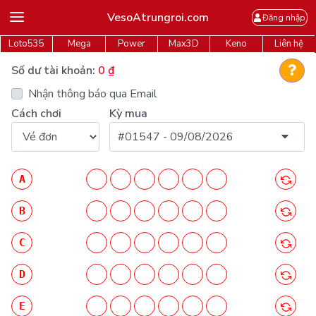
VesoAtrungroi.com
Đăng nhập
Loto535
Mega
Power
Max3D
Keno
Liên hệ
Số dư tài khoản:
0
₫
Nhận thông báo qua Email
Cách chơi
Kỳ mua
#01547 - 09/08/2026
A
B
C
D
E