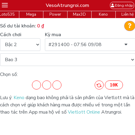
VesoAtrungroi.com
Đăng nhập
Loto535
Mega
Power
Max3D
Keno
Liên hệ
Số dư tài khoản:
0
₫
Cách chơi
Kỳ mua
#291400 - 07:56 09/08
Chọn số:
10K
Lưu ý:
Keno
dạng bao không phải là sản phẩm của Vietlott mà là
cách chọn vé giúp khách hàng mua được nhiều vé trong một lần
thao tác trên App mua hộ vé số
Vietlott Online
Atrungroi.