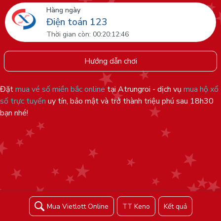
Hàng ngày
Điện toán 123
Thời gian còn:
00:20:12:46
Hướng dẫn chơi
Đặt
mua vé số miền bắc online
tại Atrungroi - dịch vụ
mua hộ xổ
số trực tuyến
uy tín, bảo mật và trở thành triệu phú sau 18h30
bạn nhé!
Mua Vietlott Online
TT Keno
Kết quả